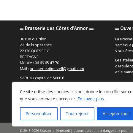
Brasserie des Côtes d’Armor
Ouver
36 rue du Pilon
La Brasser
ZA de l'Espérance
samedi à p
22120 QUESSOY
Vous êtes
BRETAGNE
Les atelie
Mobile : 06 69 65 47 70
déroulent
Mail :
brasserie.dimezell@gmail.com
et le sam
SARL au capital de 5000 €
TVA intra : FR91834449381
Ce site utilise des cookies et vous donne le contrôle sur ce
Rechercher
que vous souhaitez accepter.
En savoir plus.
Personnaliser
Tout rejeter
Accepter tout
© 2018-2026 Brasserie Dimezell | L’abus d’alcool est dangereux pour 