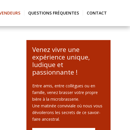
VENDEURS
QUESTIONS FRÉQUENTES
CONTACT
Venez vivre une
expérience unique,
ludique et
passionnante !
Entre amis, entre collègues ou en
famille, venez brasser votre propre
bière à la microbrasserie.
Une matinée conviviale où nous vous
dévoilerons les secrets de ce savoir-
faire ancestral.