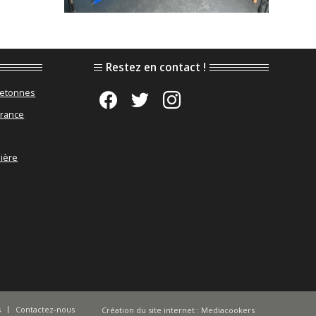
Restez en contact !
retonnes
facebook
twitter
instagram
France
Bière
s
Contactez-nous
Création du site internet
: Mediacookers